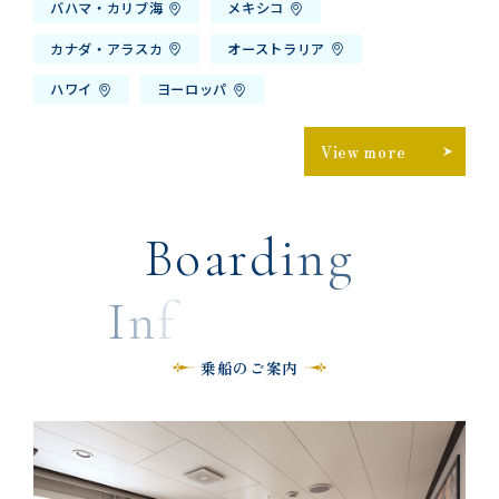
バハマ・カリブ海
メキシコ
カナダ・アラスカ
オーストラリア
ハワイ
ヨーロッパ
View more
B
o
a
r
d
i
n
g
I
n
f
o
r
m
a
t
i
o
n
乗船のご案内