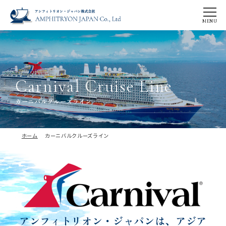
C
a
r
n
i
v
a
l
C
r
u
i
s
e
L
i
n
e
カーニバルクルーズライン
ホーム
カーニバルクルーズライン
アンフィトリオン・ジャパンは、
アジア