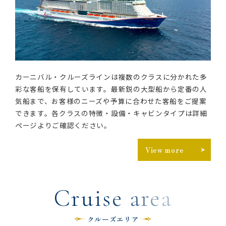
カーニバル・クルーズラインは複数のクラスに分かれた多
彩な客船を保有しています。最新鋭の大型船から定番の人
気船まで、お客様のニーズや予算に合わせた客船をご提案
できます。各クラスの特徴・設備・キャビンタイプは詳細
ページよりご確認ください。
View more
C
r
u
i
s
e
a
r
e
a
クルーズエリア