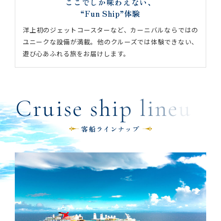
ここでしか味わえない、
“Fun Ship”体験
洋上初のジェットコースターなど、カーニバルならではの
ユニークな設備が満載。他のクルーズでは体験できない、
遊び心あふれる旅をお届けします。
C
r
u
i
s
e
s
h
i
p
l
i
n
e
u
p
客船ラインナップ