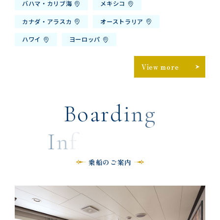
バハマ・カリブ海
メキシコ
カナダ・アラスカ
オーストラリア
ハワイ
ヨーロッパ
View more
B
o
a
r
d
i
n
g
I
n
f
o
r
m
a
t
i
o
乗船のご案内