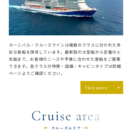
カーニバル・クルーズラインは複数のクラスに分かれた多
彩な客船を保有しています。最新鋭の大型船から定番の人
気船まで、お客様のニーズや予算に合わせた客船をご提案
できます。各クラスの特徴・設備・キャビンタイプは詳細
ページよりご確認ください。
View more
C
r
u
i
s
e
a
r
e
a
クルーズエリア