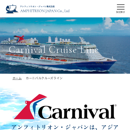
C
a
r
n
i
v
a
l
C
r
u
i
s
e
L
i
n
e
カーニバルクルーズライン
ホーム
カーニバルクルーズライン
アンフィトリオン・ジャパンは、
アジア