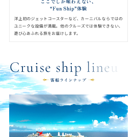
ここでしか味わえない、
“Fun Ship”体験
洋上初のジェットコースターなど、カーニバルならではの
ユニークな設備が満載。他のクルーズでは体験できない、
遊び心あふれる旅をお届けします。
C
r
u
i
s
e
s
h
i
p
l
i
n
e
u
p
客船ラインナップ